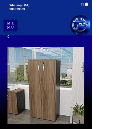
Whatsapp
(51)
985913503
ME
NU