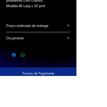
prateleiras com chaves.
Medida 80 Larg x 42 prof
Prazo estimado de entrega
15 dias
Orçamento
Clique no Botão do Whatsapp abaixo
para compartilhar o(s) produto(s) com o
vendedor.
Formas de Pagamento
Siga a Prático nas Redes Sociais!