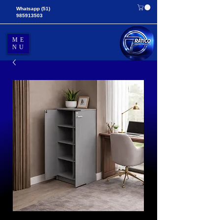
Whatsapp
(51)
985913503
ME
NU