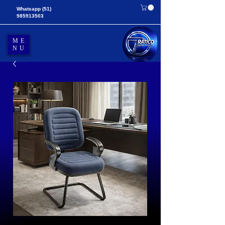
Whatsapp
(51)
985913503
ME
NU