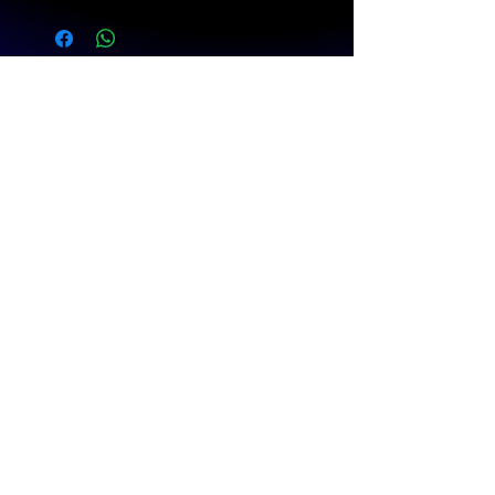
Clique no Botão do Whatsapp abaixo
para compartilhar o(s) produto(s) com o
vendedor.
Formas de Pagamento
Siga a Prático nas Redes Sociais!
Avaliações
Onde nos encontrar