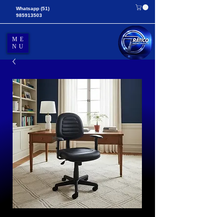
Whatsapp
(51)
985913503
ME
NU