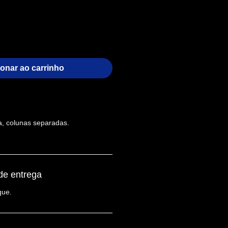
ionar ao carrinho
, colunas separadas.
de entrega
que.