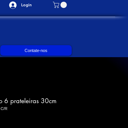
Login
Contate-nos
o 6 prateleiras 30cm
 C/R