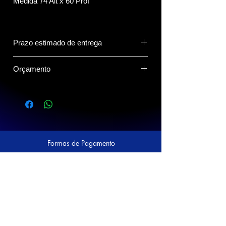
Medida 74 Alt x 60 Prof
Prazo estimado de entrega
15 dias.
Orçamento
Clique no Botão do Whatsapp abaixo
para compartilhar o(s) produto(s) com o
vendedor.
Formas de Pagamento
Siga a Prático nas Redes Sociais!