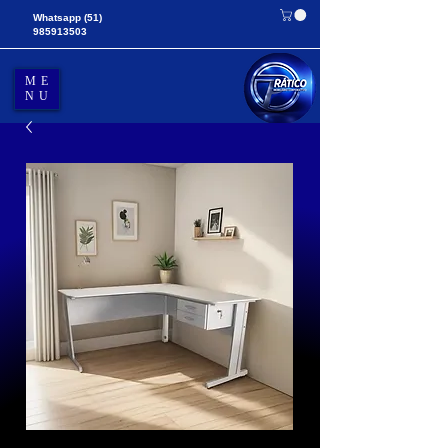
Whatsapp
(51)
985913503
ME
NU