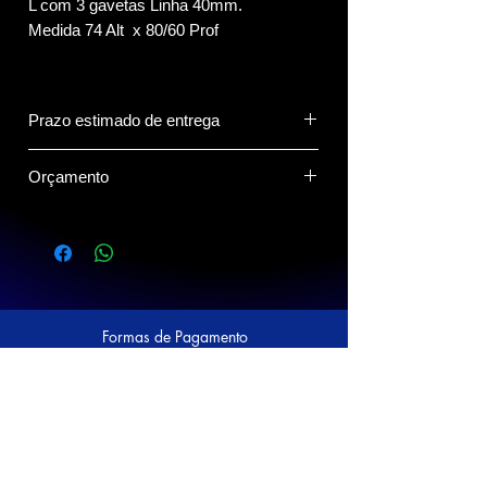
L com 3 gavetas Linha 40mm.
Medida 74 Alt x 80/60 Prof
Prazo estimado de entrega
15 dias.
Orçamento
Clique no Botão do Whatsapp abaixo
para compartilhar o(s) produto(s) com o
vendedor.
Formas de Pagamento
Siga a Prático nas Redes Sociais!