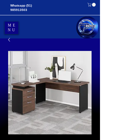
Whatsapp
(51)
985913503
ME
NU