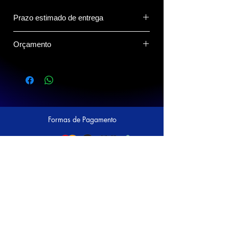
Prazo estimado de entrega
20 dias.
Orçamento
Clique no Botão do Whatsapp abaixo
para compartilhar o(s) produto(s) com o
vendedor.
Formas de Pagamento
Siga a Prático nas Redes Sociais!
Avaliações