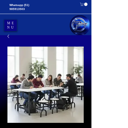
Whatsapp
(51)
985913503
ME
NU