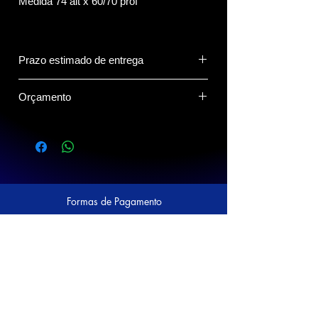
Medida 74 alt x 60/70 prof
Prazo estimado de entrega
15 dias.
Orçamento
Clique no Botão do Whatsapp abaixo
para compartilhar o(s) produto(s) com o
vendedor.
Formas de Pagamento
Siga a Prático nas Redes Sociais!