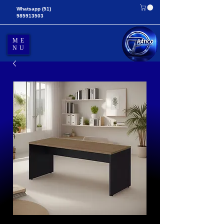
Whatsapp
(51)
985913503
ME
NU