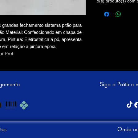
o(s) produto(s) com 
as grandes fechamento sistema pitão para
ão Material: Confeccionado em chapa de
. Pintura: Eletrostática a pó, apresenta
 em relação à pintura epóxi.
6m Prof
agamento
Siga a Prático 
ões
Onde no