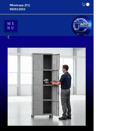
Whatsapp
(51)
985913503
ME
NU